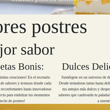
.
res postres
jor sabor
etas Bonis:
Dulces Delic
isitas creaciones! En el recetario
Sumérgete en un universo de dul
 de sabores y texturas donde cada
Desde tentadoras tartas hasta deli
s reconfortantes hasta innovadoras
tus antojos más dulces y despe
fecta para endulzar tus momentos
sabores que cautivarán tu palada
incón de postres!
a nuest